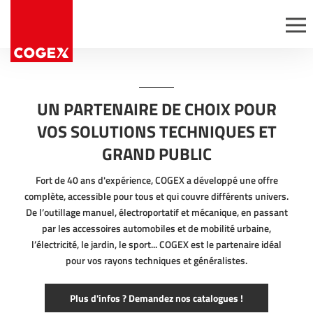
Aller au contenu
Panneau de gestion des cookies
Passez commande
Expertise
Nous rejoindre
Gammes
Découvrir Cogex
permanentes
UN PARTENAIRE DE CHOIX POUR
Postes ouverts
Offres
VOS SOLUTIONS TECHNIQUES ET
Candidatures
promotionnelles
spontanées
GRAND PUBLIC
Opérations avec
services
Fort de 40 ans d'expérience, COGEX a développé une offre
ésifs
complète, accessible pour tous et qui couvre différents univers.
Conditionnement à
De l’outillage manuel, électroportatif et mécanique, en passant
façon
r
par les accessoires automobiles et de mobilité urbaine,
l’électricité, le jardin, le sport... COGEX est le partenaire idéal
pour vos rayons techniques et généralistes.
Plus d'infos ? Demandez nos catalogues !