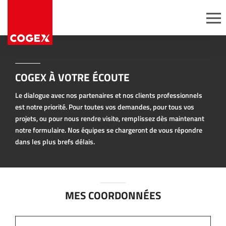
Aller au contenu
Panneau de gestion des cookies
Passez commande
Expertise
Nous rejoindre
Gammes
Découvrir Cogex
COGEX À VOTRE ÉCOUTE
permanentes
Postes ouverts
Offres
Le dialogue avec nos partenaires et nos clients professionnels
Candidatures
promotionnelles
spontanées
est notre priorité. Pour toutes vos demandes, pour tous vos
Opérations avec
projets, ou pour nous rendre visite, remplissez dès maintenant
services
notre formulaire. Nos équipes se chargeront de vous répondre
ésifs
dans les plus brefs délais.
Conditionnement à
façon
r
MES COORDONNÉES