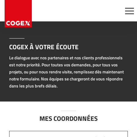
Aller au contenu
Panneau de gestion des cookies
Passez commande
Expertise
Nous rejoindre
Gammes
Découvrir Cogex
COGEX À VOTRE ÉCOUTE
permanentes
Postes ouverts
Offres
Le dialogue avec nos partenaires et nos clients professionnels
Candidatures
promotionnelles
spontanées
est notre priorité. Pour toutes vos demandes, pour tous vos
Opérations avec
projets, ou pour nous rendre visite, remplissez dès maintenant
services
notre formulaire. Nos équipes se chargeront de vous répondre
ésifs
dans les plus brefs délais.
Conditionnement à
façon
r
MES COORDONNÉES