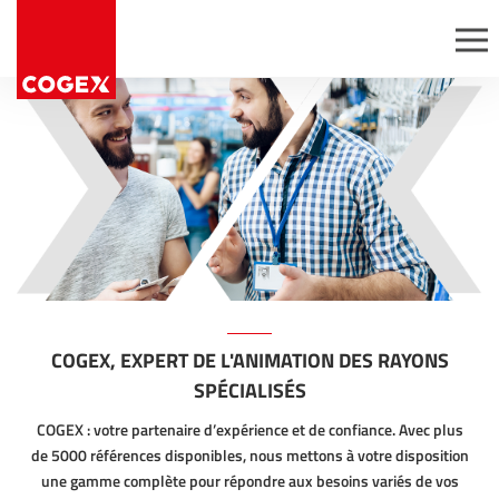
Aller au contenu
Panneau de gestion des cookies
Passez commande
Expertise
Nous rejoindre
Gammes
Découvrir Cogex
permanentes
Postes ouverts
Offres
Candidatures
promotionnelles
spontanées
Opérations avec
services
ésifs
Conditionnement à
façon
r
COGEX, EXPERT DE L'ANIMATION DES RAYONS
SPÉCIALISÉS
COGEX : votre partenaire d’expérience et de confiance. Avec plus
de 5000 références disponibles, nous mettons à votre disposition
une gamme complète pour répondre aux besoins variés de vos