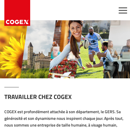
Aller au contenu
Panneau de gestion des cookies
Passez commande
Expertise
Nous rejoindre
Gammes
Découvrir Cogex
permanentes
Postes ouverts
Offres
Candidatures
promotionnelles
spontanées
Opérations avec
services
ésifs
Conditionnement à
façon
r
TRAVAILLER CHEZ COGEX
COGEX est profondément attachée à son département, le GERS. Sa
générosité et son dynamisme nous inspirent chaque jour. Après tout,
nous sommes une entreprise de taille humaine, à visage humain,