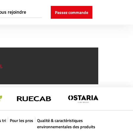
ous rejoindre
Passez commande
couvrir Cogex
stes ouverts
ndidatures spontanées
i.
 tri
Pour les pros
Qualité & caractéristiques
environnementales des produits