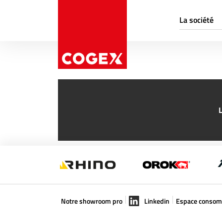
Aller au contenu
Panneau de gestion des cookies
La société
Qui sommes-
Chiffres clés
Nos engagem
Notre showro
L
Notre showroom pro
Linkedin
Espace conso