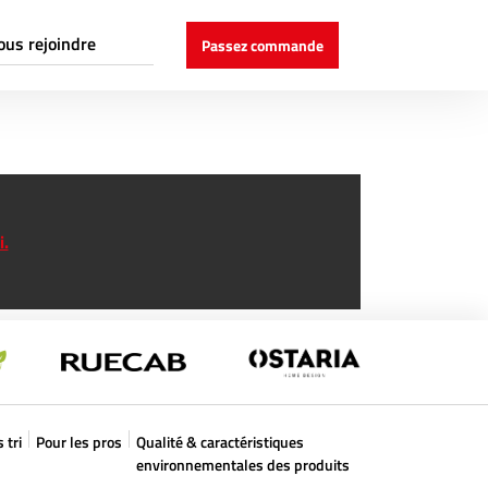
ous rejoindre
Passez commande
couvrir Cogex
stes ouverts
ndidatures spontanées
i.
 tri
Pour les pros
Qualité & caractéristiques
environnementales des produits